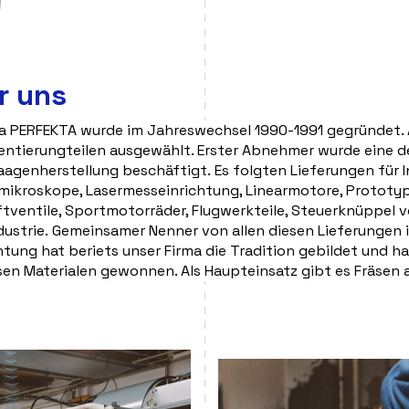
r uns
ma PERFEKTA wurde im Jahreswechsel 1990-1991 gegründet. 
entierungteilen ausgewählt. Erster Abnehmer wurde eine deu
agenherstellung beschäftigt. Es folgten Lieferungen für
dmikroskope, Lasermesseinrichtung, Linearmotore, Prototyps
ftventile, Sportmotorräder, Flugwerkteile, Steuerknüppel 
ndustrie. Gemeinsamer Nenner von allen diesen Lieferungen i
htung hat beriets unser Firma die Tradition gebildet und h
sen Materialen gewonnen. Als Haupteinsatz gibt es Fräsen