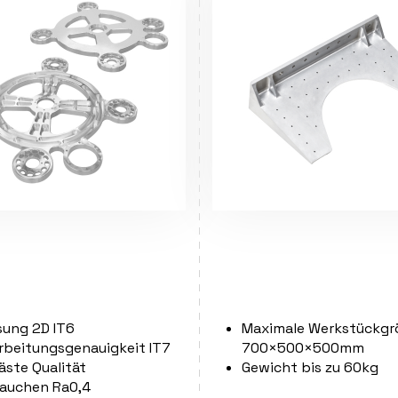
ung 2D IT6
Maximale Werkstückgr
rbeitungsgenauigkeit IT7
700×500×500mm
äste Qualität
Gewicht bis zu 60kg
auchen Ra0,4